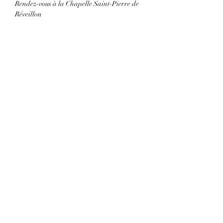
Rendez-vous à la Chapelle Saint-Pierre de 
Réveillon
Partager cet événement
LA MAISON SAINT-SIMON
CONTAC
T
Nos partenaires