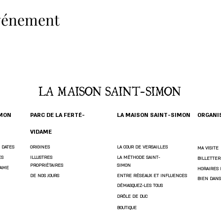
événement
LA MAISON SAINT-SIMON
IMON
PARC DE LA FERTÉ-
LA MAISON SAINT-SIMON
ORGANIS
VIDAME
 DATES
ORIGINES
LA COUR DE VERSAILLES
MA VISITE
ES
ILLUSTRES
LA MÉTHODE SAINT-
BILLETTER
PROPRIÉTAIRES
SIMON
DAME
HORAIRES 
DE NOS JOURS
ENTRE RÉSEAUX ET INFLUENCES
BIEN DANS
DÉMASQUEZ-LES TOUS
DRÔLE DE DUC
BOUTIQUE