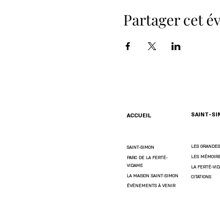
Partager cet 
SAINT-S
ACCUEIL
LES GRANDES
SAINT-SIMON
LES MÉMOIR
PARC DE LA FERTÉ-
VIDAME
LA FERTÉ-VI
LA MAISON SAINT-SIMON
CITATIONS
ÉVÉNEMENTS À VENIR