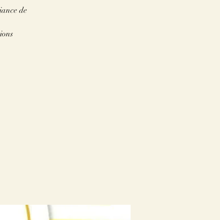
iance de
tions