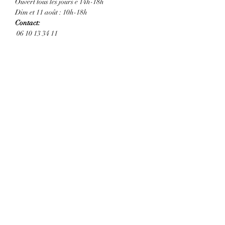
Ouvert tous les jours e 14h-18h  
Dim et 11 août : 10h-18h 
Contact:  
 06 10 13 34 11
Partager cet événement
LA MAISON SAINT-SIMON
CONTAC
T
Nos partenaires