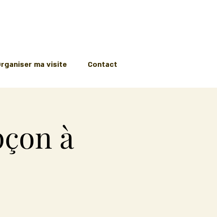
rganiser ma visite
Contact
pçon à