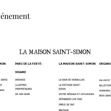
événement
LA MAISON SAINT-SIMON
IMON
PARC DE LA FERTÉ-
LA MAISON SAINT-SIMON
ORGANIS
VIDAME
 DATES
ORIGINES
LA COUR DE VERSAILLES
MA VISITE
ES
ILLUSTRES
LA MÉTHODE SAINT-
BILLETTER
PROPRIÉTAIRES
SIMON
DAME
HORAIRES 
DE NOS JOURS
ENTRE RÉSEAUX ET INFLUENCES
BIEN DANS
DÉMASQUEZ-LES TOUS
DRÔLE DE DUC
BOUTIQUE