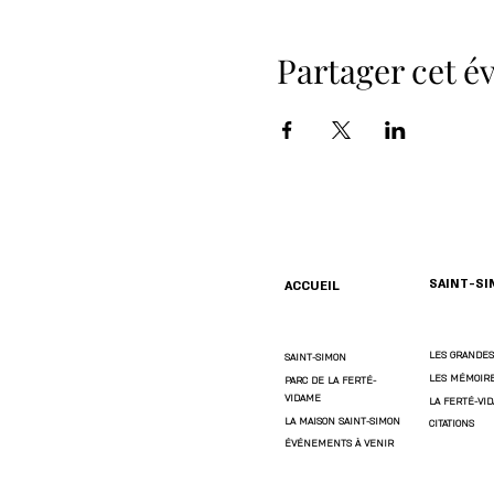
Partager cet 
SAINT-S
ACCUEIL
LES GRANDES
SAINT-SIMON
LES MÉMOIR
PARC DE LA FERTÉ-
VIDAME
LA FERTÉ-VI
LA MAISON SAINT-SIMON
CITATIONS
ÉVÉNEMENTS À VENIR