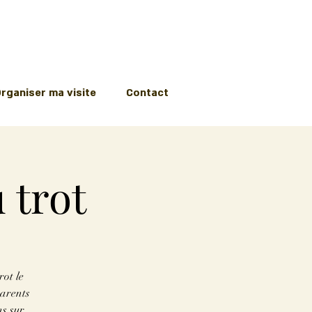
rganiser ma visite
Contact
 trot
rot le
parents
ns sur