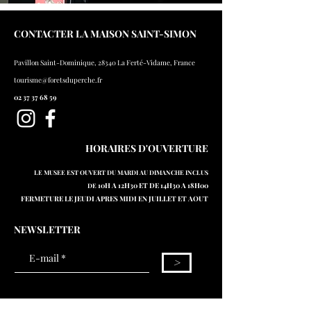
CONTACTER LA MAISON SAINT-SIMON
Pavillon Saint-Dominique, 28340 La Ferté-Vidame, France
tourisme@foretsduperche.fr
02 37 37 68 59
HORAIRES D'OUVERTURE
LE MUSEE EST OUVERT DU MARDI AU DIMANCHE INCLUS
10H A 12H30 ET DE 14H30 A 18H00
DE
FERMETURE LE JEUDI APRES MIDI EN JUILLET ET AOUT
NEWSLETTER
>